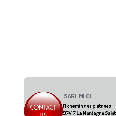
SARL MLOI
11 chemin des platanes
97417 La Montagne Saint